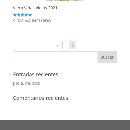
Viero Viñas Viejas 2021
9,60
€
IVA INCLUIDO
Valorado
con
5.00
de 5
←
1
2
Entradas recientes
¡Hola, mundo!
Comentarios recientes